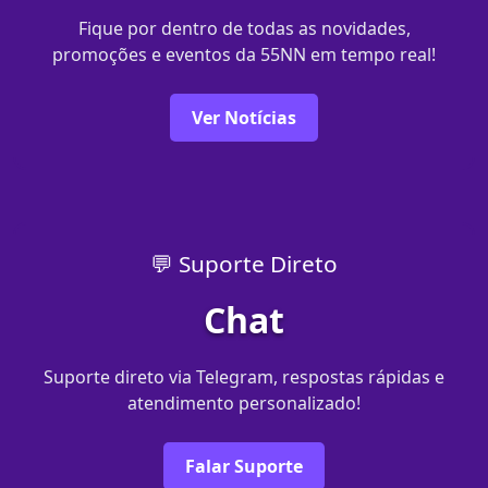
Fique por dentro de todas as novidades,
promoções e eventos da 55NN em tempo real!
Ver Notícias
💬 Suporte Direto
Chat
Suporte direto via Telegram, respostas rápidas e
atendimento personalizado!
Falar Suporte