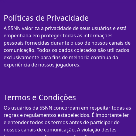
Políticas de Privacidade
A 55NN valoriza a privacidade de seus usuários e está
empenhada em proteger todas as informações
pessoais fornecidas durante o uso de nossos canais de
comunicação. Todos os dados coletados são utilizados
exclusivamente para fins de melhoria contínua da
experiência de nossos jogadores.
Termos e Condições
Os usuários da 55NN concordam em respeitar todas as
regras e regulamentos estabelecidos. É importante ler
e entender todos os termos antes de participar de
nossos canais de comunicação. A violação destes