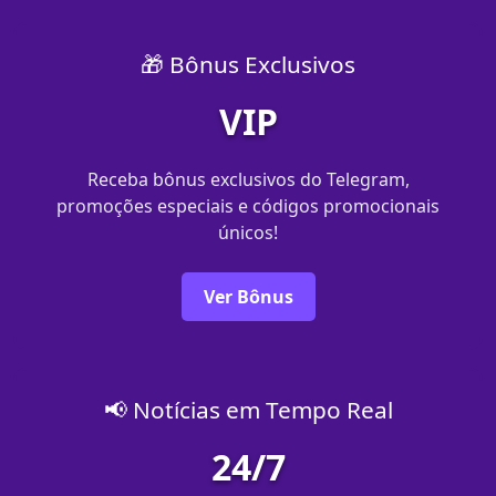
🎁 Bônus Exclusivos
VIP
Receba bônus exclusivos do Telegram,
promoções especiais e códigos promocionais
únicos!
Ver Bônus
📢 Notícias em Tempo Real
24/7