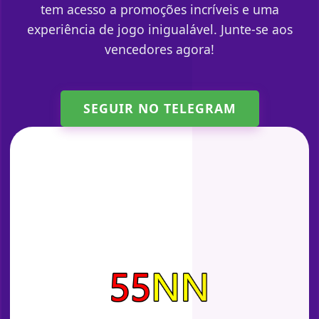
tem acesso a promoções incríveis e uma
experiência de jogo inigualável. Junte-se aos
vencedores agora!
SEGUIR NO TELEGRAM