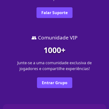
Falar Suporte
👥 Comunidade VIP
1000+
Junte-se a uma comunidade exclusiva de
jogadores e compartilhe experiências!
Entrar Grupo