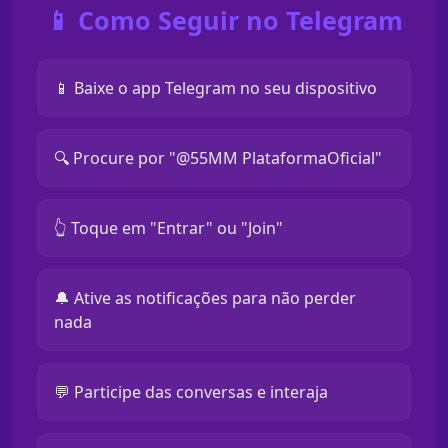
📱 Como Seguir no Telegram
📱 Baixe o app Telegram no seu dispositivo
🔍 Procure por "@55MM PlataformaOficial"
👆 Toque em "Entrar" ou "Join"
🔔 Ative as notificações para não perder
nada
💬 Participe das conversas e interaja