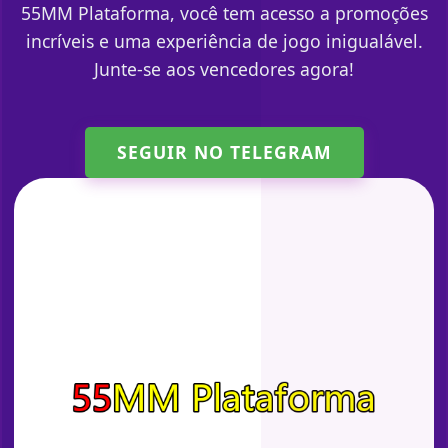
55MM Plataforma, você tem acesso a promoções
incríveis e uma experiência de jogo inigualável.
Junte-se aos vencedores agora!
SEGUIR NO TELEGRAM