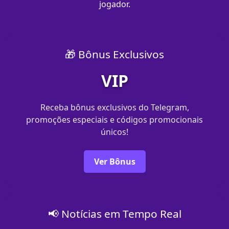
jogador.
🎁 Bônus Exclusivos
VIP
Receba bônus exclusivos do Telegram,
promoções especiais e códigos promocionais
únicos!
Ver Bônus
📢 Notícias em Tempo Real