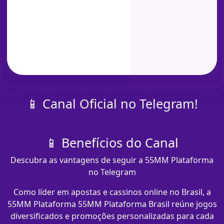
📱 Canal Oficial no Telegram!
📱 Benefícios do Canal
Descubra as vantagens de seguir a 55MM Plataforma
no Telegram
Como líder em apostas e cassinos online no Brasil, a
55MM Plataforma 55MM Plataforma Brasil reúne jogos
diversificados e promoções personalizadas para cada