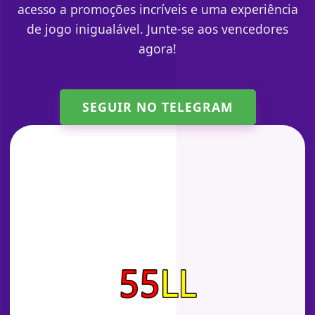
acesso a promoções incríveis e uma experiência
de jogo inigualável. Junte-se aos vencedores
agora!
SEGUIR NO TELEGRAM