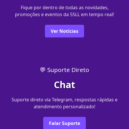
Fique por dentro de todas as novidades,
promoções e eventos da 55LL em tempo real!
Ver Notícias
💬 Suporte Direto
Chat
Suporte direto via Telegram, respostas rápidas e
atendimento personalizado!
Falar Suporte