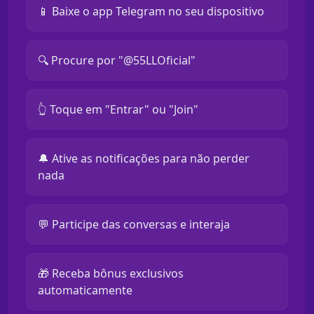
📱 Baixe o app Telegram no seu dispositivo
🔍 Procure por "@55LLOficial"
👆 Toque em "Entrar" ou "Join"
🔔 Ative as notificações para não perder
nada
💬 Participe das conversas e interaja
🎁 Receba bônus exclusivos
automaticamente