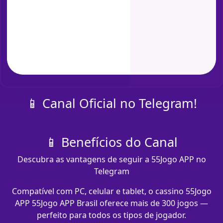
📱 Canal Oficial no Telegram!
📱 Benefícios do Canal
Descubra as vantagens de seguir a 55Jogo APP no
Telegram
Compatível com PC, celular e tablet, o cassino 55Jogo
APP 55Jogo APP Brasil oferece mais de 300 jogos —
perfeito para todos os tipos de jogador.