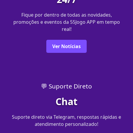
Fique por dentro de todas as novidades,
promoções e eventos da 55Jogo APP em tempo
real!
Ver Notícias
💬 Suporte Direto
Chat
Suporte direto via Telegram, respostas rápidas e
atendimento personalizado!