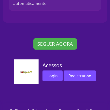
automaticamente
SEGUIR AGORA
Acessos
Login
Registrar-se