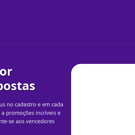
or
postas
us no cadastro e em cada
 a promoções incríveis e
unte-se aos vencedores