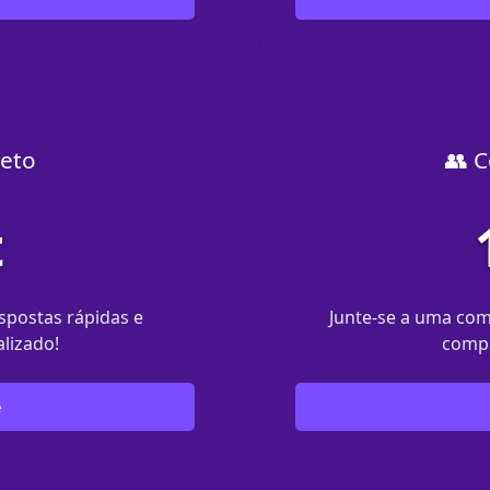
reto
👥 
t
espostas rápidas e
Junte-se a uma com
lizado!
compa
e