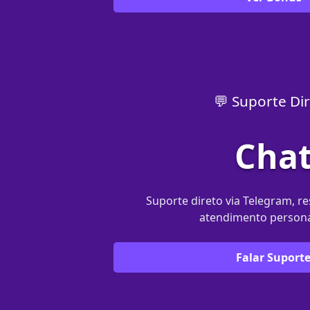
💬 Suporte Di
Cha
Suporte direto via Telegram, r
atendimento persona
Falar Suport