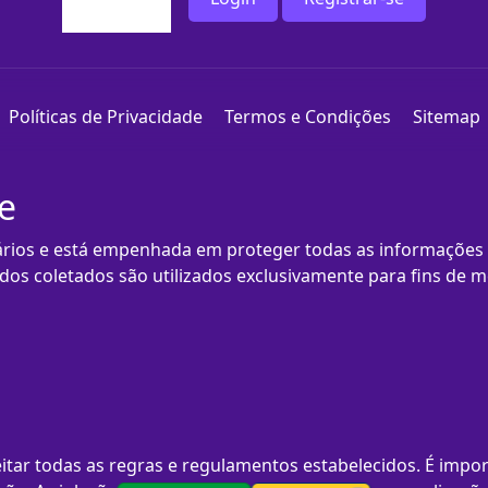
Políticas de Privacidade
Termos e Condições
Sitemap
de
uários e está empenhada em proteger todas as informações
os coletados são utilizados exclusivamente para fins de m
ar todas as regras e regulamentos estabelecidos. É impor