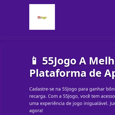
📱 55Jogo A Melh
Plataforma de A
Cadastre-se na 55Jogo para ganhar bôn
recarga. Com a 55Jogo, você tem acesso
uma experiência de jogo inigualável. J
agora!