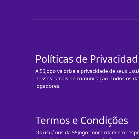
Políticas de Privacida
A 55Jogo valoriza a privacidade de seus us
nossos canais de comunicação. Todos os dad
jogadores.
Termos e Condições
Os usuários da 55Jogo concordam em respeit