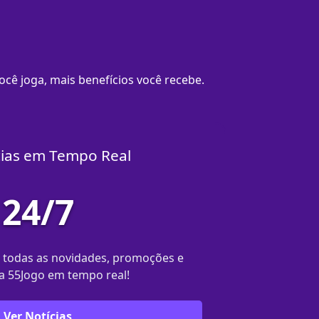
cê joga, mais benefícios você recebe.
cias em Tempo Real
24/7
e todas as novidades, promoções e
a 55Jogo em tempo real!
Ver Notícias