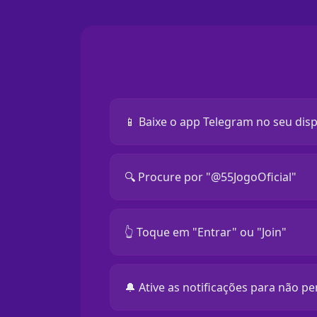
📱 Baixe o app Telegram no seu disp
🔍 Procure por "@55JogoOficial"
👆 Toque em "Entrar" ou "Join"
🔔 Ative as notificações para não p