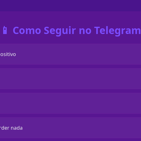
📱 Como Seguir no Telegram
ositivo
erder nada