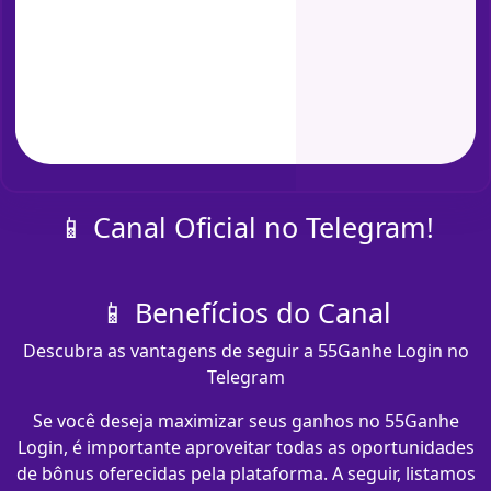
📱 Canal Oficial no Telegram!
📱 Benefícios do Canal
Descubra as vantagens de seguir a 55Ganhe Login no
Telegram
Se você deseja maximizar seus ganhos no 55Ganhe
Login, é importante aproveitar todas as oportunidades
de bônus oferecidas pela plataforma. A seguir, listamos