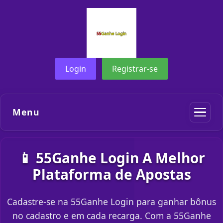
Login
Registrar-se
Menu
📱 55Ganhe Login A Melhor
Plataforma de Apostas
Cadastre-se na 55Ganhe Login para ganhar bônus
no cadastro e em cada recarga. Com a 55Ganhe