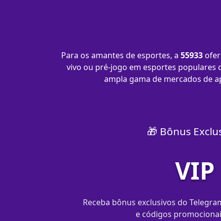
Para os amantes de esportes, a
55933
ofer
vivo ou pré-jogo em esportes populares c
ampla gama de mercados de ap
🎁 Bônus Exclu
VIP
Receba bônus exclusivos do Telegra
e códigos promocionai