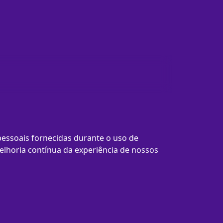
pessoais fornecidas durante o uso de
elhoria contínua da experiência de nossos