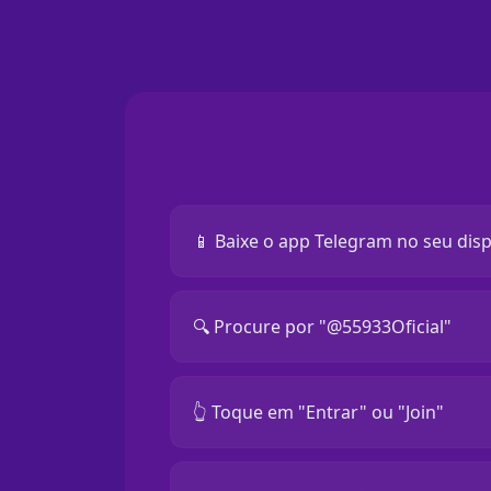
📱 Baixe o app Telegram no seu disp
🔍 Procure por "@55933Oficial"
👆 Toque em "Entrar" ou "Join"