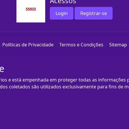
Acessos
Login
Registrar-se
Políticas de Privacidade
Termos e Condições
Sitemap
de
ários e está empenhada em proteger todas as informações 
os coletados são utilizados exclusivamente para fins de m