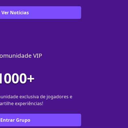
Ver Notícias
Comunidade VIP
1000+
unidade exclusiva de jogadores e
rtilhe experiências!
Entrar Grupo