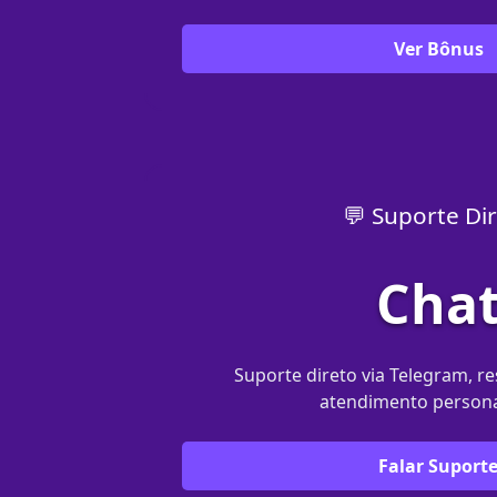
Ver Bônus
💬 Suporte Di
Cha
Suporte direto via Telegram, r
atendimento persona
Falar Suport