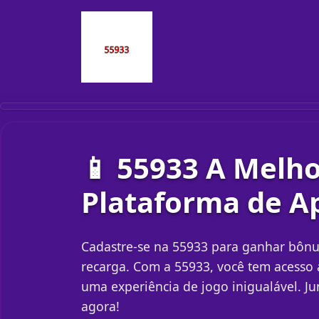
📱 55933 A Melh
Plataforma de A
Cadastre-se na 55933 para ganhar bônu
recarga. Com a 55933, você tem acesso 
uma experiência de jogo inigualável. J
agora!