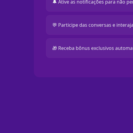
🔔 Ative as notificações para não p
💬 Participe das conversas e interaj
🎁 Receba bônus exclusivos autom