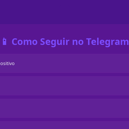
📱 Como Seguir no Telegram
ositivo