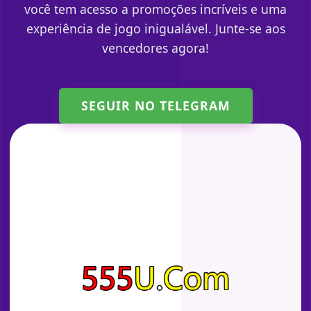
você tem acesso a promoções incríveis e uma
experiência de jogo inigualável. Junte-se aos
vencedores agora!
SEGUIR NO TELEGRAM