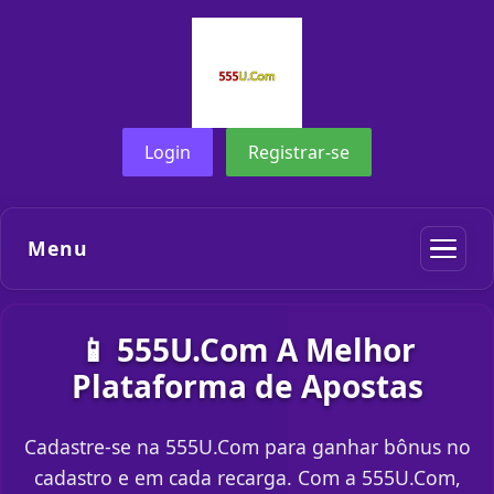
Login
Registrar-se
Menu
📱 555U.Com A Melhor
Plataforma de Apostas
Cadastre-se na 555U.Com para ganhar bônus no
cadastro e em cada recarga. Com a 555U.Com,