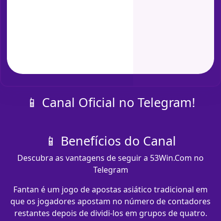
📱 Canal Oficial no Telegram!
📱 Benefícios do Canal
Descubra as vantagens de seguir a 53Win.Com no
Telegram
Fantan é um jogo de apostas asiático tradicional em
que os jogadores apostam no número de contadores
restantes depois de dividi-los em grupos de quatro.