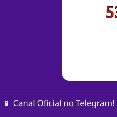
📱 Canal Oficial no Telegram!