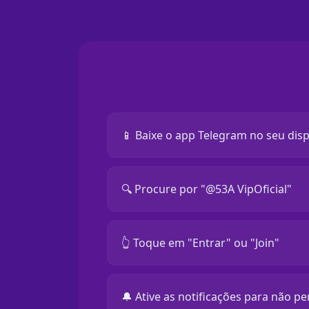
📱 Baixe o app Telegram no seu disp
🔍 Procure por "@53A VipOficial"
👆 Toque em "Entrar" ou "Join"
🔔 Ative as notificações para não p