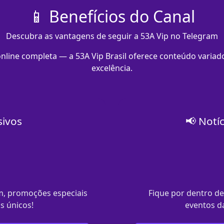
📱 Benefícios do Canal
Descubra as vantagens de seguir a 53A Vip no Telegram
nline completa — a 53A Vip Brasil oferece conteúdo variad
excelência.
sivos
📢 Notí
m, promoções especiais
Fique por dentro d
s únicos!
eventos d