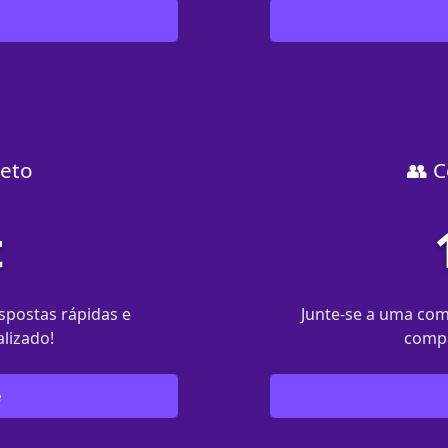
reto
👥 
t
espostas rápidas e
Junte-se a uma com
lizado!
compa
e