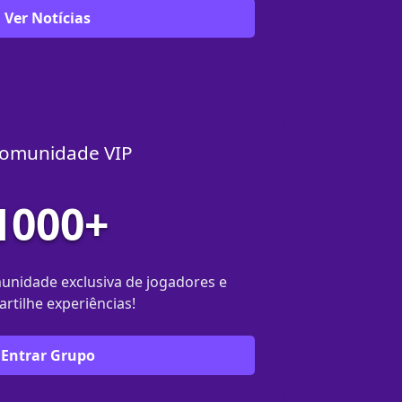
Ver Notícias
Comunidade VIP
1000+
unidade exclusiva de jogadores e
rtilhe experiências!
Entrar Grupo