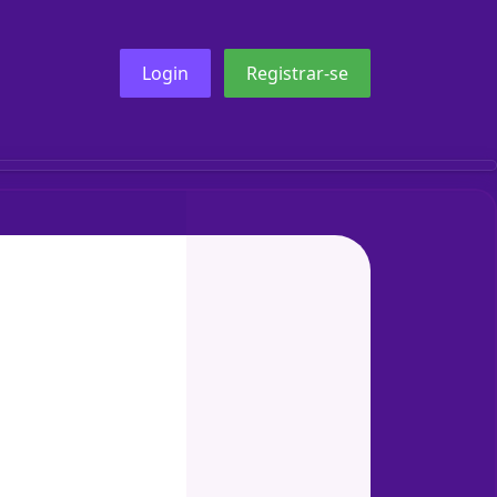
Login
Registrar-se