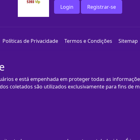
Login
Registrar-se
Políticas de Privacidade
Termos e Condições
Sitemap
de
usuários e está empenhada em proteger todas as informaçõe
os coletados são utilizados exclusivamente para fins de m