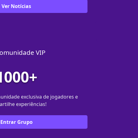
Ver Notícias
Comunidade VIP
1000+
unidade exclusiva de jogadores e
rtilhe experiências!
Entrar Grupo