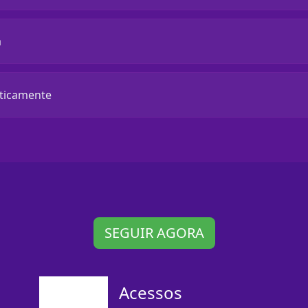
a
aticamente
SEGUIR AGORA
Acessos