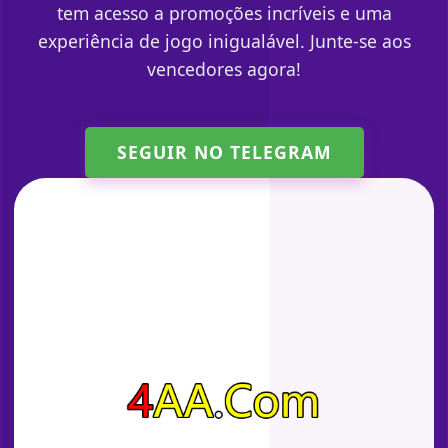
tem acesso a promoções incríveis e uma
experiência de jogo inigualável. Junte-se aos
vencedores agora!
SEGUIR NO TELEGRAM