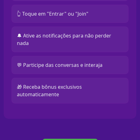
👆 Toque em "Entrar" ou "Join"
🔔 Ative as notificações para não perder
nada
💬 Participe das conversas e interaja
🎁 Receba bônus exclusivos
automaticamente