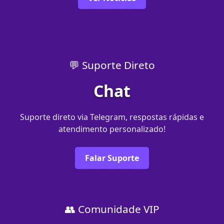
💬 Suporte Direto
Chat
Suporte direto via Telegram, respostas rápidas e
atendimento personalizado!
Falar Suporte
👥 Comunidade VIP