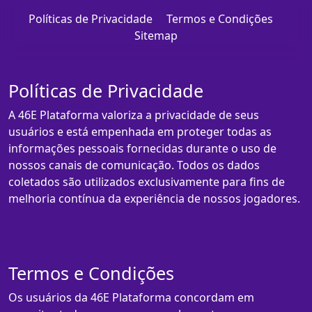
Políticas de Privacidade
Termos e Condições
Sitemap
Políticas de Privacidade
A 46E Plataforma valoriza a privacidade de seus
usuários e está empenhada em proteger todas as
informações pessoais fornecidas durante o uso de
nossos canais de comunicação. Todos os dados
coletados são utilizados exclusivamente para fins de
melhoria contínua da experiência de nossos jogadores.
Termos e Condições
Os usuários da 46E Plataforma concordam em