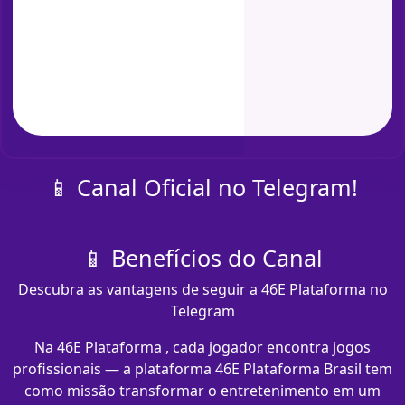
📱 Canal Oficial no Telegram!
📱 Benefícios do Canal
Descubra as vantagens de seguir a 46E Plataforma no
Telegram
Na 46E Plataforma , cada jogador encontra jogos
profissionais — a plataforma 46E Plataforma Brasil tem
como missão transformar o entretenimento em um