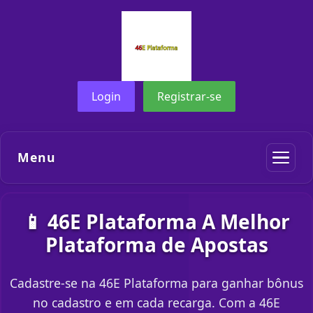
Login
Registrar-se
Menu
📱 46E Plataforma A Melhor
Plataforma de Apostas
Cadastre-se na 46E Plataforma para ganhar bônus
no cadastro e em cada recarga. Com a 46E