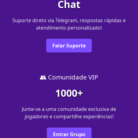
Chat
Suporte direto via Telegram, respostas rápidas e
atendimento personalizado!
Falar Suporte
👥 Comunidade VIP
1000+
Junte-se a uma comunidade exclusiva de
jogadores e compartilhe experiências!
Entrar Grupo