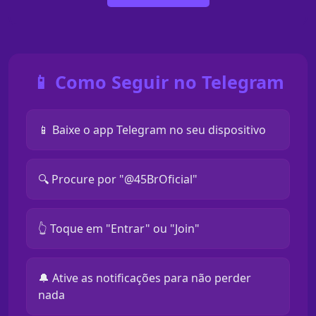
📱 Como Seguir no Telegram
📱 Baixe o app Telegram no seu dispositivo
🔍 Procure por "@45BrOficial"
👆 Toque em "Entrar" ou "Join"
🔔 Ative as notificações para não perder
nada