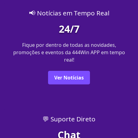
📢 Notícias em Tempo Real
24/7
Fique por dentro de todas as novidades,
promoções e eventos da 444Win APP em tempo
real!
Ver Notícias
💬 Suporte Direto
Chat