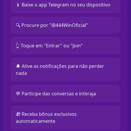
📱 Baixe o app Telegram no seu dispositivo
🔍 Procure por "@444WinOficial"
👆 Toque em "Entrar" ou "Join"
🔔 Ative as notificações para não perder
nada
💬 Participe das conversas e interaja
🎁 Receba bônus exclusivos
automaticamente