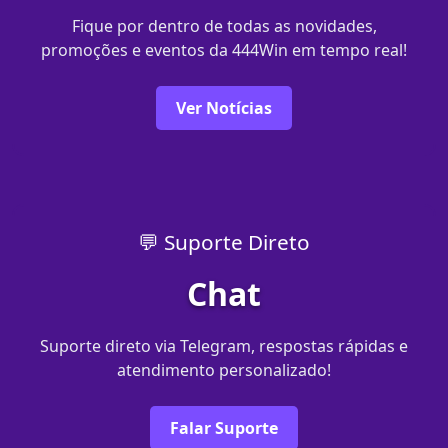
Fique por dentro de todas as novidades,
promoções e eventos da 444Win em tempo real!
Ver Notícias
💬 Suporte Direto
Chat
Suporte direto via Telegram, respostas rápidas e
atendimento personalizado!
Falar Suporte