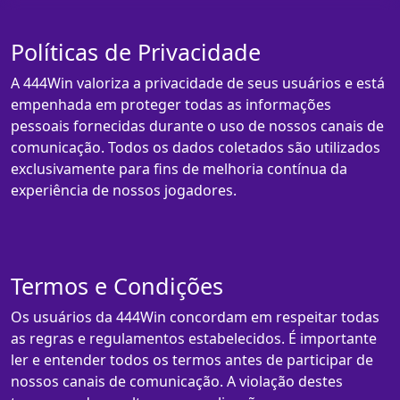
Políticas de Privacidade
A 444Win valoriza a privacidade de seus usuários e está
empenhada em proteger todas as informações
pessoais fornecidas durante o uso de nossos canais de
comunicação. Todos os dados coletados são utilizados
exclusivamente para fins de melhoria contínua da
experiência de nossos jogadores.
Termos e Condições
Os usuários da 444Win concordam em respeitar todas
as regras e regulamentos estabelecidos. É importante
ler e entender todos os termos antes de participar de
nossos canais de comunicação. A violação destes