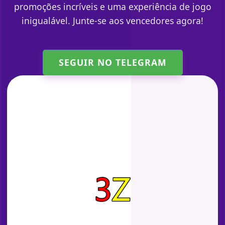
promoções incríveis e uma experiência de jogo
inigualável. Junte-se aos vencedores agora!
SEGUIR NO TELEGRAM