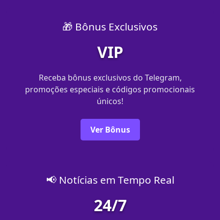
🎁 Bônus Exclusivos
VIP
Receba bônus exclusivos do Telegram,
promoções especiais e códigos promocionais
únicos!
Ver Bônus
📢 Notícias em Tempo Real
24/7