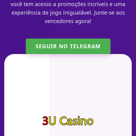
você tem acesso a promoções incríveis e uma
experiência de jogo inigualável. Junte-se aos
vencedores agora!
SEGUIR NO TELEGRAM