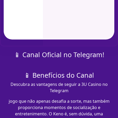
📱 Canal Oficial no Telegram!
📱 Benefícios do Canal
Descubra as vantagens de seguir a 3U Casino no
Telegram
jogo que não apenas desafia a sorte, mas também
proporciona momentos de socialização e
entretenimento. O Keno é, sem dúvida, uma