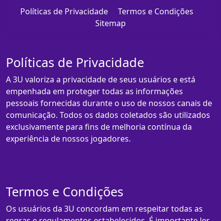
Políticas de Privacidade
Termos e Condições
Sitemap
Políticas de Privacidade
A 3U valoriza a privacidade de seus usuários e está
empenhada em proteger todas as informações
pessoais fornecidas durante o uso de nossos canais de
comunicação. Todos os dados coletados são utilizados
exclusivamente para fins de melhoria contínua da
experiência de nossos jogadores.
Termos e Condições
Os usuários da 3U concordam em respeitar todas as
regras e regulamentos estabelecidos. É importante ler