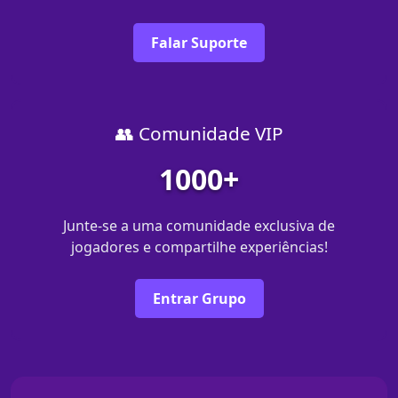
Falar Suporte
👥 Comunidade VIP
1000+
Junte-se a uma comunidade exclusiva de
jogadores e compartilhe experiências!
Entrar Grupo