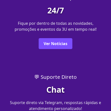
24/7
Fique por dentro de todas as novidades,
promoções e eventos da 3U em tempo real!
Ver Notícias
💬 Suporte Direto
Chat
Suporte direto via Telegram, respostas rápidas e
atendimento personalizado!