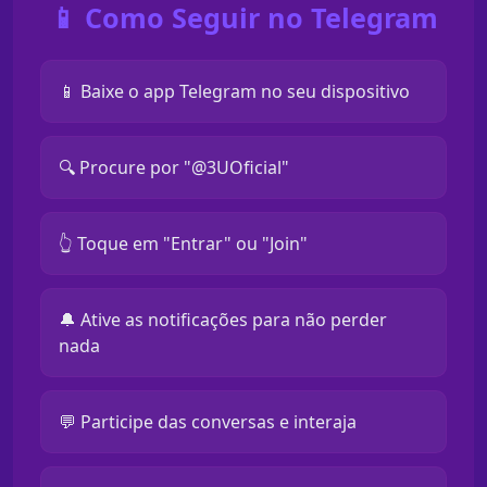
📱 Como Seguir no Telegram
📱 Baixe o app Telegram no seu dispositivo
🔍 Procure por "@3UOficial"
👆 Toque em "Entrar" ou "Join"
🔔 Ative as notificações para não perder
nada
💬 Participe das conversas e interaja