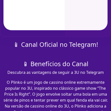
📱 Canal Oficial no Telegram!
📱 Benefícios do Canal
Descubra as vantagens de seguir a 3U no Telegram
O Plinko é um jogo de cassino online extremamente
popular no 3U, inspirado no clássico game show “The
Price Is Right”. O jogo envolve soltar uma bola em uma
série de pinos e tentar prever em qual fenda ela vai cair.
Na versão de cassino online do 3U, o Plinko adiciona a