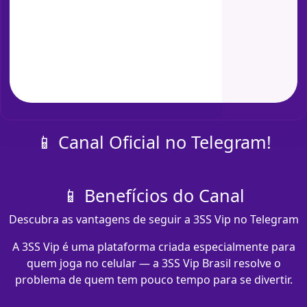
📱 Canal Oficial no Telegram!
📱 Benefícios do Canal
Descubra as vantagens de seguir a 3SS Vip no Telegram
A 3SS Vip é uma plataforma criada especialmente para
quem joga no celular — a 3SS Vip Brasil resolve o
problema de quem tem pouco tempo para se divertir.