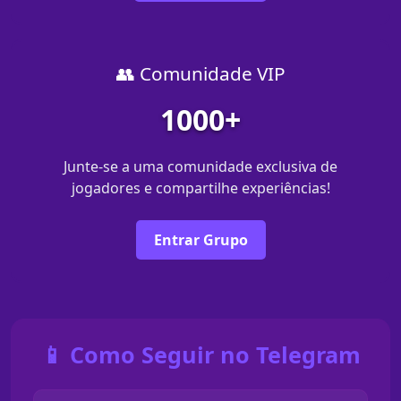
👥 Comunidade VIP
1000+
Junte-se a uma comunidade exclusiva de
jogadores e compartilhe experiências!
Entrar Grupo
📱 Como Seguir no Telegram