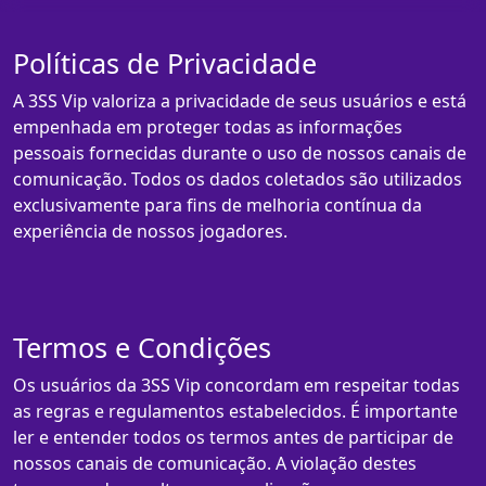
Políticas de Privacidade
A 3SS Vip valoriza a privacidade de seus usuários e está
empenhada em proteger todas as informações
pessoais fornecidas durante o uso de nossos canais de
comunicação. Todos os dados coletados são utilizados
exclusivamente para fins de melhoria contínua da
experiência de nossos jogadores.
Termos e Condições
Os usuários da 3SS Vip concordam em respeitar todas
as regras e regulamentos estabelecidos. É importante
ler e entender todos os termos antes de participar de
nossos canais de comunicação. A violação destes