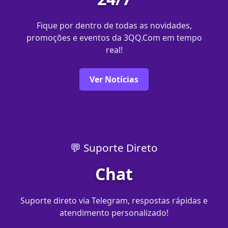
Fique por dentro de todas as novidades,
promoções e eventos da 3QQ.Com em tempo
real!
Ver Notícias
💬 Suporte Direto
Chat
Suporte direto via Telegram, respostas rápidas e
atendimento personalizado!