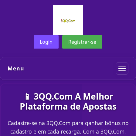
Login
Registrar-se
Menu
📱 3QQ.Com A Melhor
Plataforma de Apostas
Cadastre-se na 3QQ.Com para ganhar bônus no
cadastro e em cada recarga. Com a 3QQ.Com,