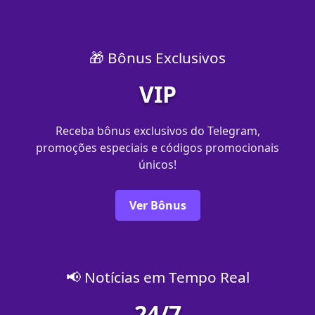
🎁 Bônus Exclusivos
VIP
Receba bônus exclusivos do Telegram,
promoções especiais e códigos promocionais
únicos!
Ver Bônus
📢 Notícias em Tempo Real
24/7