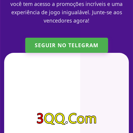
você tem acesso a promoções incríveis e uma
experiência de jogo inigualável. Junte-se aos
vencedores agora!
SEGUIR NO TELEGRAM