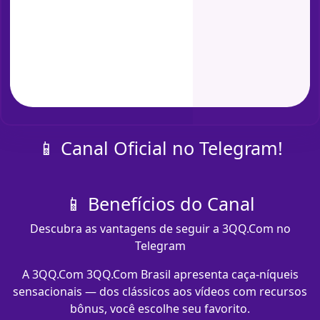
📱 Canal Oficial no Telegram!
📱 Benefícios do Canal
Descubra as vantagens de seguir a 3QQ.Com no
Telegram
A 3QQ.Com 3QQ.Com Brasil apresenta caça-níqueis
sensacionais — dos clássicos aos vídeos com recursos
bônus, você escolhe seu favorito.