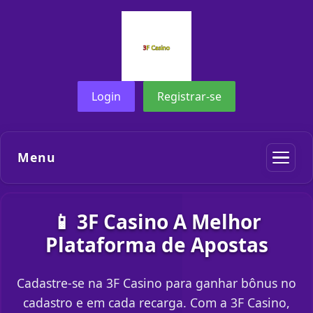
Login
Registrar-se
Menu
📱 3F Casino A Melhor
Plataforma de Apostas
Cadastre-se na 3F Casino para ganhar bônus no
cadastro e em cada recarga. Com a 3F Casino,