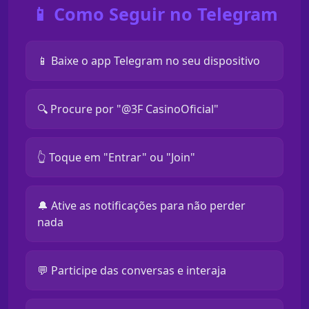
📱 Como Seguir no Telegram
📱 Baixe o app Telegram no seu dispositivo
🔍 Procure por "@3F CasinoOficial"
👆 Toque em "Entrar" ou "Join"
🔔 Ative as notificações para não perder
nada
💬 Participe das conversas e interaja