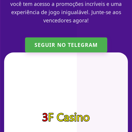
você tem acesso a promoções incríveis e uma
experiência de jogo inigualável. Junte-se aos
vencedores agora!
SEGUIR NO TELEGRAM