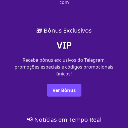
com
🎁 Bônus Exclusivos
VIP
Receba bônus exclusivos do Telegram,
promoções especiais e códigos promocionais
únicos!
Ver Bônus
📢 Notícias em Tempo Real