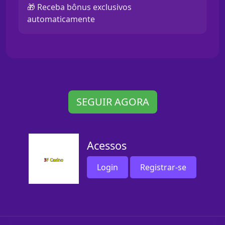
🎁 Receba bônus exclusivos
automaticamente
SEGUIR AGORA
Acessos
Login
Registrar-se