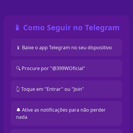
📱 Como Seguir no Telegram
📱 Baixe o app Telegram no seu dispositivo
🔍 Procure por "@399WOficial"
👆 Toque em "Entrar" ou "Join"
🔔 Ative as notificações para não perder
nada