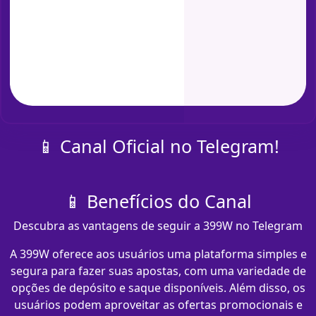
📱 Canal Oficial no Telegram!
📱 Benefícios do Canal
Descubra as vantagens de seguir a 399W no Telegram
A 399W oferece aos usuários uma plataforma simples e
segura para fazer suas apostas, com uma variedade de
opções de depósito e saque disponíveis. Além disso, os
usuários podem aproveitar as ofertas promocionais e