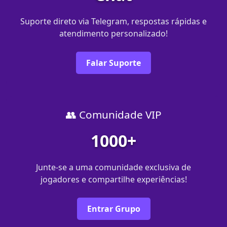
Suporte direto via Telegram, respostas rápidas e
atendimento personalizado!
Falar Suporte
👥 Comunidade VIP
1000+
Junte-se a uma comunidade exclusiva de
jogadores e compartilhe experiências!
Entrar Grupo