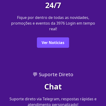
24/7
Fique por dentro de todas as novidades,
promoções e eventos da 3976 Login em tempo
real!
Ver Notícias
💬 Suporte Direto
Chat
Suporte direto via Telegram, respostas rápidas e
atendimento personalizado!