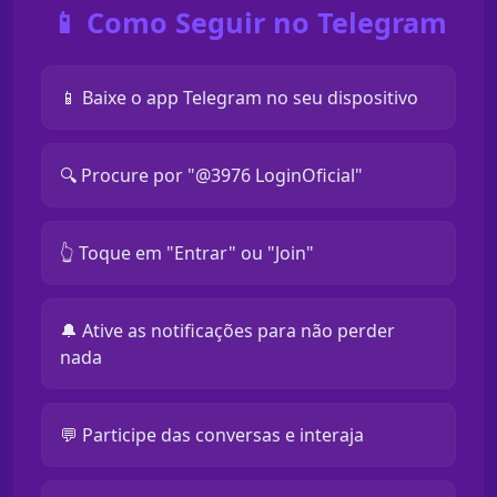
📱 Como Seguir no Telegram
📱 Baixe o app Telegram no seu dispositivo
🔍 Procure por "@3976 LoginOficial"
👆 Toque em "Entrar" ou "Join"
🔔 Ative as notificações para não perder
nada
💬 Participe das conversas e interaja