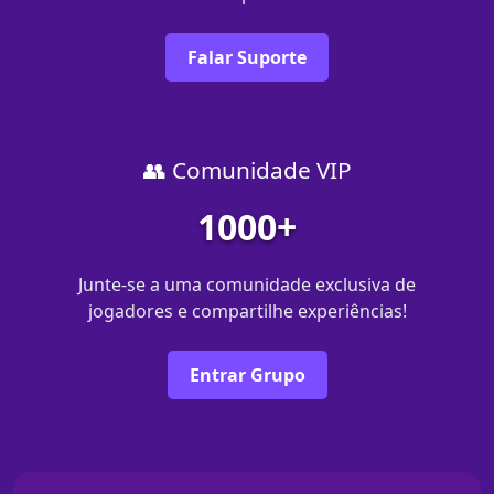
Falar Suporte
👥 Comunidade VIP
1000+
Junte-se a uma comunidade exclusiva de
jogadores e compartilhe experiências!
Entrar Grupo