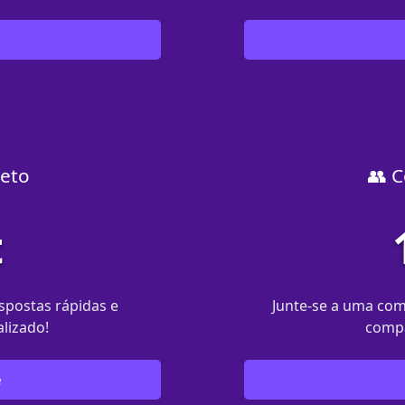
reto
👥 
t
espostas rápidas e
Junte-se a uma com
lizado!
compa
e