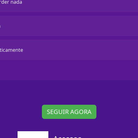
erder nada
a
aticamente
SEGUIR AGORA