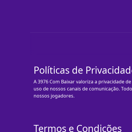
Políticas de Privacida
A 3976 Com Baixar valoriza a privacidade d
uso de nossos canais de comunicação. Todos
nossos jogadores.
Termos e Condições