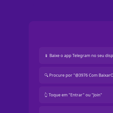
📱 Baixe o app Telegram no seu disp
🔍 Procure por "@3976 Com BaixarOf
👆 Toque em "Entrar" ou "Join"