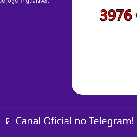
e jogo inigualável.
📱 Canal Oficial no Telegram!