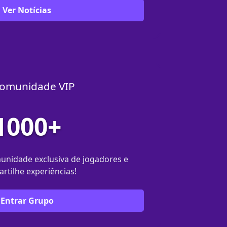
Ver Notícias
Comunidade VIP
1000+
unidade exclusiva de jogadores e
rtilhe experiências!
Entrar Grupo