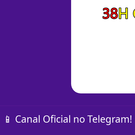
📱 Canal Oficial no Telegram!