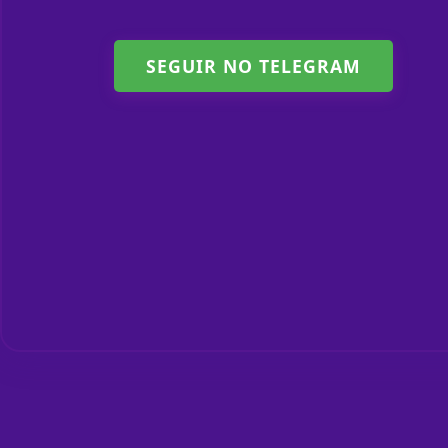
SEGUIR NO TELEGRAM