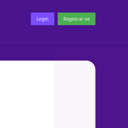
Login
Registrar-se