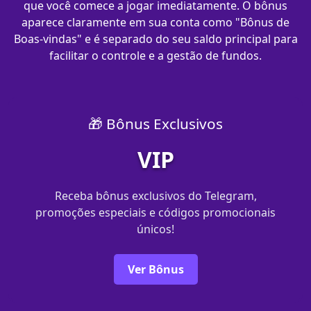
que você comece a jogar imediatamente. O bônus
aparece claramente em sua conta como "Bônus de
Boas-vindas" e é separado do seu saldo principal para
facilitar o controle e a gestão de fundos.
🎁 Bônus Exclusivos
VIP
Receba bônus exclusivos do Telegram,
promoções especiais e códigos promocionais
únicos!
Ver Bônus