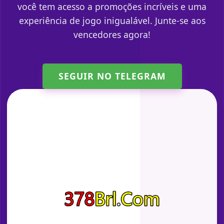
você tem acesso a promoções incríveis e uma
experiência de jogo inigualável. Junte-se aos
vencedores agora!
SEGUIR NO TELEGRAM