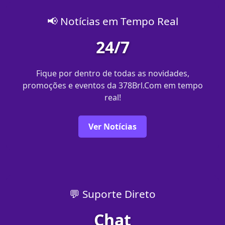
📢 Notícias em Tempo Real
24/7
Fique por dentro de todas as novidades,
promoções e eventos da 378Brl.Com em tempo
real!
Ver Notícias
💬 Suporte Direto
Chat