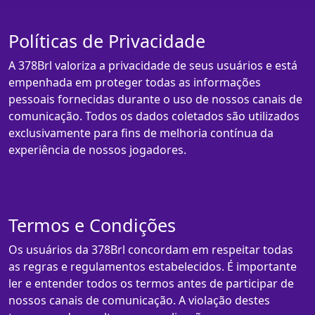
Políticas de Privacidade
A 378Brl valoriza a privacidade de seus usuários e está
empenhada em proteger todas as informações
pessoais fornecidas durante o uso de nossos canais de
comunicação. Todos os dados coletados são utilizados
exclusivamente para fins de melhoria contínua da
experiência de nossos jogadores.
Termos e Condições
Os usuários da 378Brl concordam em respeitar todas
as regras e regulamentos estabelecidos. É importante
ler e entender todos os termos antes de participar de
nossos canais de comunicação. A violação destes