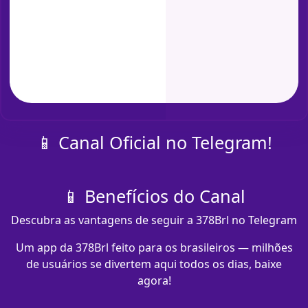
📱 Canal Oficial no Telegram!
📱 Benefícios do Canal
Descubra as vantagens de seguir a 378Brl no Telegram
Um app da 378Brl feito para os brasileiros — milhões
de usuários se divertem aqui todos os dias, baixe
agora!