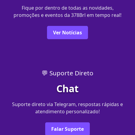
Fique por dentro de todas as novidades,
promoções e eventos da 378Brl em tempo real!
Ver Notícias
💬 Suporte Direto
Chat
Suporte direto via Telegram, respostas rápidas e
atendimento personalizado!
Falar Suporte