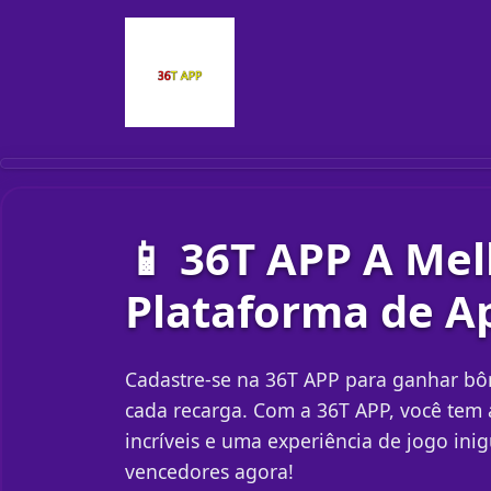
📱 36T APP A Me
Plataforma de A
Cadastre-se na 36T APP para ganhar bô
cada recarga. Com a 36T APP, você tem
incríveis e uma experiência de jogo inig
vencedores agora!