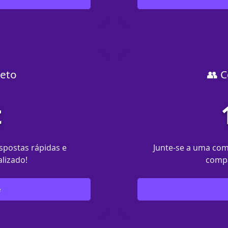
reto
👥 
t
espostas rápidas e
Junte-se a uma com
lizado!
compa
e