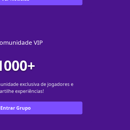
Comunidade VIP
1000+
unidade exclusiva de jogadores e
rtilhe experiências!
Entrar Grupo