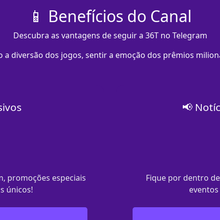
📱 Benefícios do Canal
Descubra as vantagens de seguir a 36T no Telegram
 a diversão dos jogos, sentir a emoção dos prêmios milionár
sivos
📢 Notí
m, promoções especiais
Fique por dentro d
s únicos!
eventos