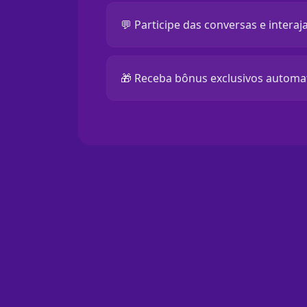
💬 Participe das conversas e interaj
🎁 Receba bônus exclusivos autom