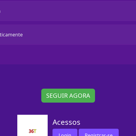
a
aticamente
SEGUIR AGORA
Acessos
Login
Registrar-se