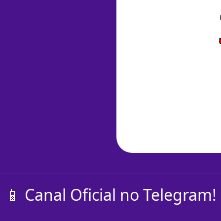
📱 Canal Oficial no Telegram!