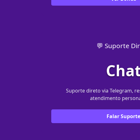
💬 Suporte Di
Cha
Suporte direto via Telegram, r
atendimento persona
Falar Suport