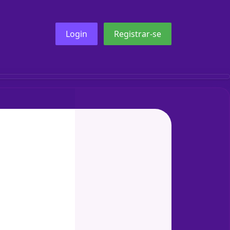
Login
Registrar-se