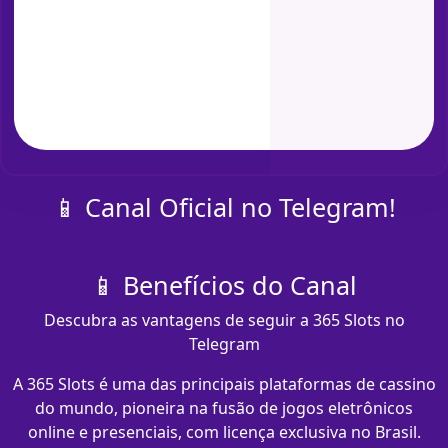
📱 Canal Oficial no Telegram!
📱 Benefícios do Canal
Descubra as vantagens de seguir a 365 Slots no
Telegram
A 365 Slots é uma das principais plataformas de cassino
do mundo, pioneira na fusão de jogos eletrônicos
online e presenciais, com licença exclusiva no Brasil.