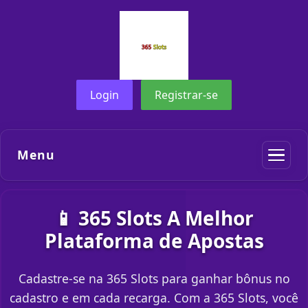
Login
Registrar-se
Menu
📱 365 Slots A Melhor
Plataforma de Apostas
Cadastre-se na 365 Slots para ganhar bônus no
cadastro e em cada recarga. Com a 365 Slots, você