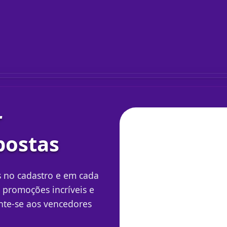
r
postas
 no cadastro e em cada
 promoções incríveis e
unte-se aos vencedores