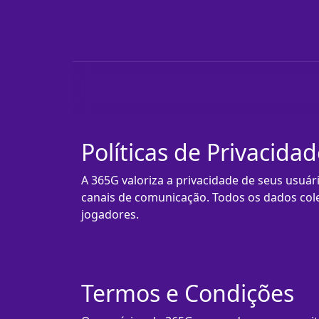
Políticas de Privacida
A 365G valoriza a privacidade de seus usuá
canais de comunicação. Todos os dados cole
jogadores.
Termos e Condições