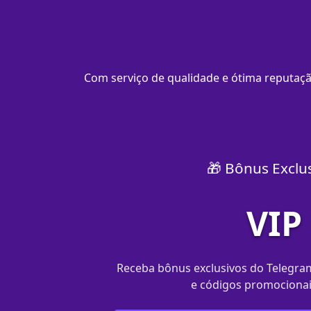
Com serviço de qualidade e ótima reputaçã
🎁 Bônus Exclu
VIP
Receba bônus exclusivos do Telegra
e códigos promocionai