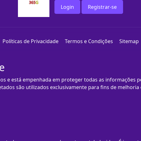
Login
Registrar-se
Políticas de Privacidade
Termos e Condições
Sitemap
de
rios e está empenhada em proteger todas as informações p
tados são utilizados exclusivamente para fins de melhoria