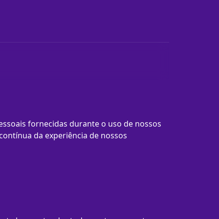
essoais fornecidas durante o uso de nossos
 contínua da experiência de nossos