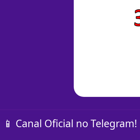
📱 Canal Oficial no Telegram!