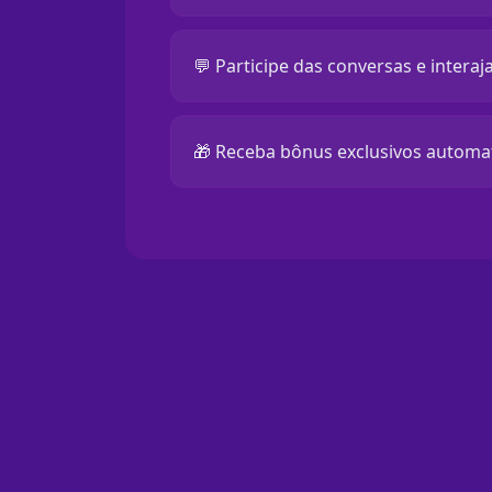
💬 Participe das conversas e interaj
🎁 Receba bônus exclusivos autom