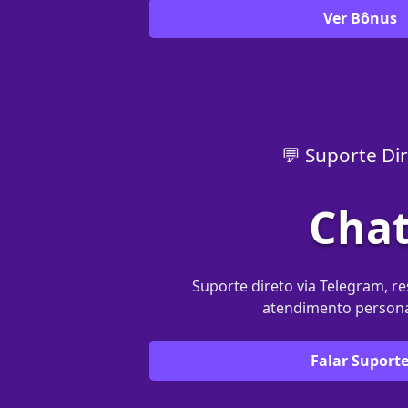
Ver Bônus
💬 Suporte Di
Cha
Suporte direto via Telegram, r
atendimento persona
Falar Suport