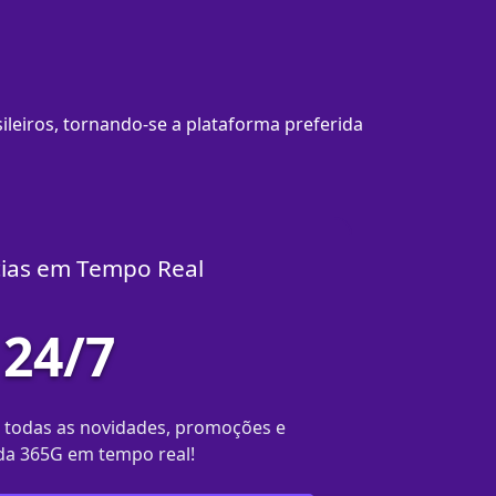
leiros, tornando-se a plataforma preferida
cias em Tempo Real
24/7
e todas as novidades, promoções e
da 365G em tempo real!