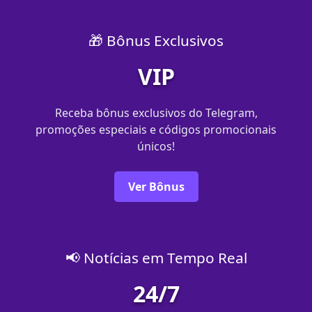
🎁 Bônus Exclusivos
VIP
Receba bônus exclusivos do Telegram,
promoções especiais e códigos promocionais
únicos!
Ver Bônus
📢 Notícias em Tempo Real
24/7