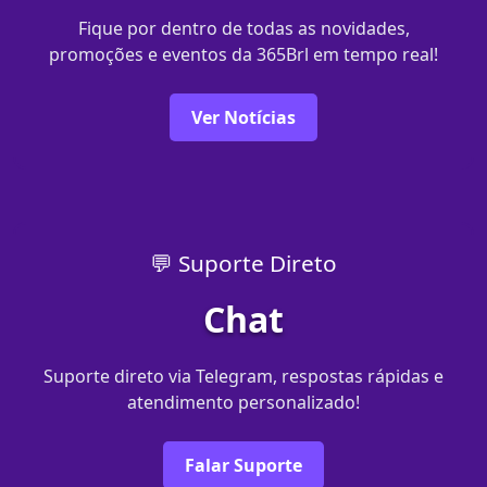
Fique por dentro de todas as novidades,
promoções e eventos da 365Brl em tempo real!
Ver Notícias
💬 Suporte Direto
Chat
Suporte direto via Telegram, respostas rápidas e
atendimento personalizado!
Falar Suporte