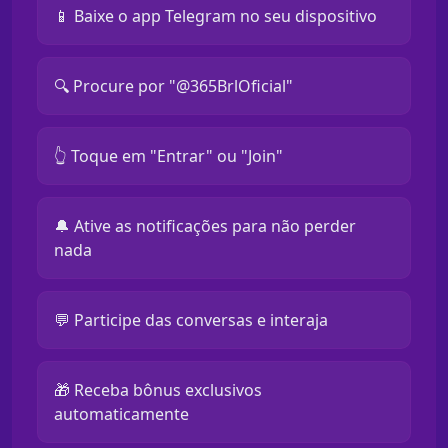
📱 Baixe o app Telegram no seu dispositivo
🔍 Procure por "@365BrlOficial"
👆 Toque em "Entrar" ou "Join"
🔔 Ative as notificações para não perder
nada
💬 Participe das conversas e interaja
🎁 Receba bônus exclusivos
automaticamente