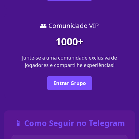
👥 Comunidade VIP
1000+
Junte-se a uma comunidade exclusiva de
jogadores e compartilhe experiências!
Entrar Grupo
📱 Como Seguir no Telegram