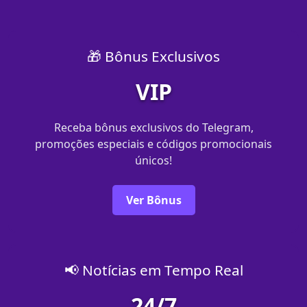
🎁 Bônus Exclusivos
VIP
Receba bônus exclusivos do Telegram,
promoções especiais e códigos promocionais
únicos!
Ver Bônus
📢 Notícias em Tempo Real
24/7