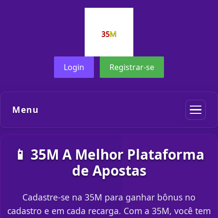
Login
Registrar-se
Menu
📱 35M A Melhor Plataforma
de Apostas
Cadastre-se na 35M para ganhar bônus no
cadastro e em cada recarga. Com a 35M, você tem