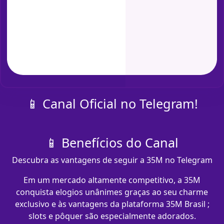
📱 Canal Oficial no Telegram!
📱 Benefícios do Canal
Descubra as vantagens de seguir a 35M no Telegram
Em um mercado altamente competitivo, a 35M
conquista elogios unânimes graças ao seu charme
exclusivo e às vantagens da plataforma 35M Brasil ;
slots e pôquer são especialmente adorados.