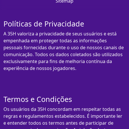
Sitemap
Políticas de Privacidade
A 35H valoriza a privacidade de seus usuários e está
empenhada em proteger todas as informações
pessoais fornecidas durante o uso de nossos canais de
comunicação. Todos os dados coletados são utilizados
exclusivamente para fins de melhoria contínua da
experiência de nossos jogadores.
Termos e Condições
Os usuários da 35H concordam em respeitar todas as
regras e regulamentos estabelecidos. É importante ler
e entender todos os termos antes de participar de