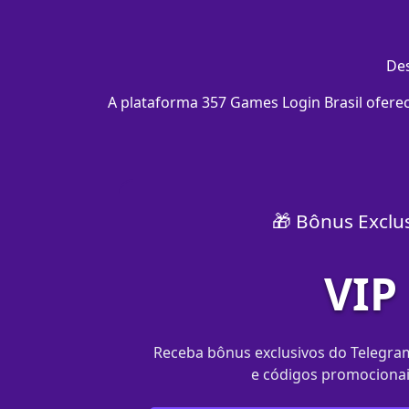
Des
A plataforma 357 Games Login Brasil ofere
🎁 Bônus Exclu
VIP
Receba bônus exclusivos do Telegra
e códigos promocionai