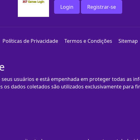
Login
Registrar-se
Políticas de Privacidade
Termos e Condições
Sitemap
de
de seus usuários e está empenhada em proteger todas as in
 os dados coletados são utilizados exclusivamente para fi