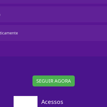
a
aticamente
SEGUIR AGORA
Acessos