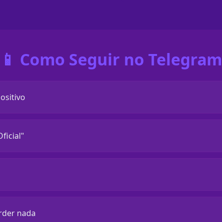
📱 Como Seguir no Telegram
ositivo
ficial"
erder nada