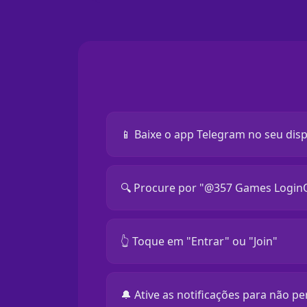
📱 Baixe o app Telegram no seu disp
🔍 Procure por "@357 Games LoginO
👆 Toque em "Entrar" ou "Join"
🔔 Ative as notificações para não p