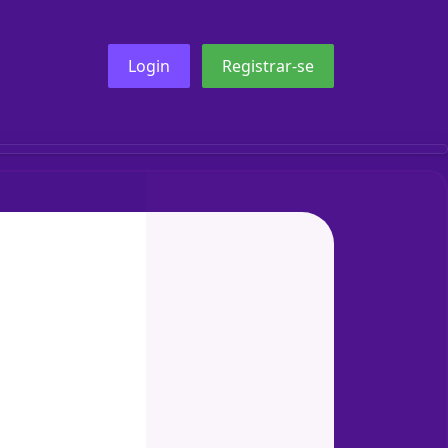
Login
Registrar-se