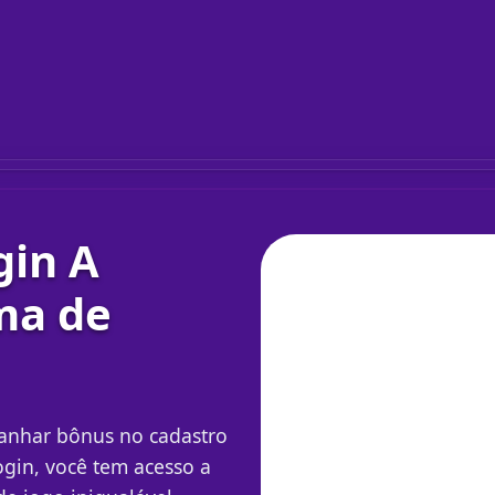
gin A
ma de
anhar bônus no cadastro
gin, você tem acesso a