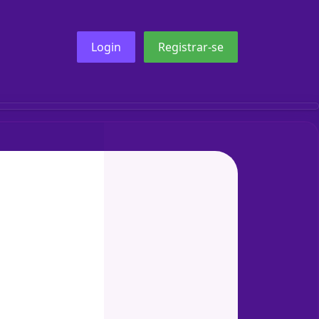
Login
Registrar-se