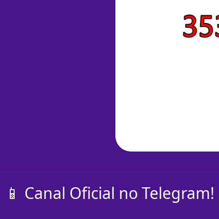
📱 Canal Oficial no Telegram!