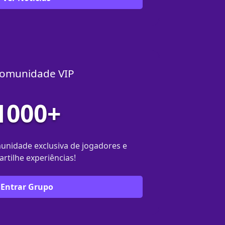
Comunidade VIP
1000+
unidade exclusiva de jogadores e
rtilhe experiências!
Entrar Grupo