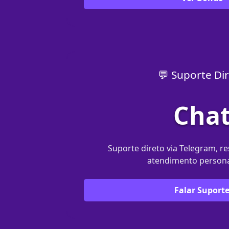
💬 Suporte Di
Cha
Suporte direto via Telegram, r
atendimento persona
Falar Suport