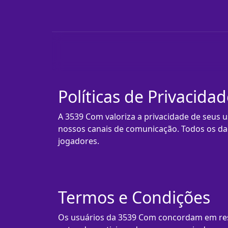
Políticas de Privacida
A 3539 Com valoriza a privacidade de seus
nossos canais de comunicação. Todos os dad
jogadores.
Termos e Condições
Os usuários da 3539 Com concordam em resp