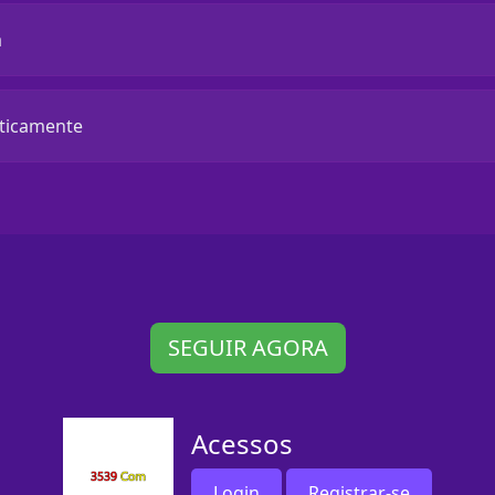
a
aticamente
SEGUIR AGORA
Acessos
Login
Registrar-se