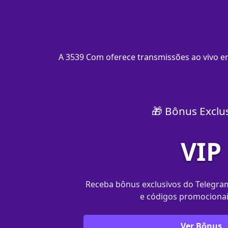
A 3539 Com oferece transmissões ao vivo em
🎁 Bônus Exclu
VIP
Receba bônus exclusivos do Telegra
e códigos promocionai
Ver Bônus