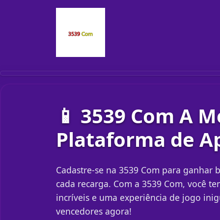
📱 3539 Com A M
Plataforma de A
Cadastre-se na 3539 Com para ganhar 
cada recarga. Com a 3539 Com, você t
incríveis e uma experiência de jogo inig
vencedores agora!