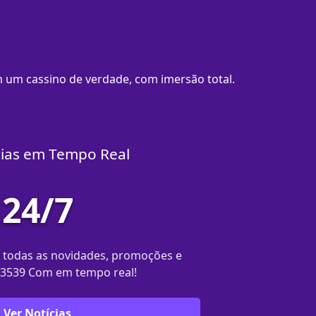
m um cassino de verdade, com imersão total.
cias em Tempo Real
24/7
e todas as novidades, promoções e
 3539 Com em tempo real!
Ver Notícias