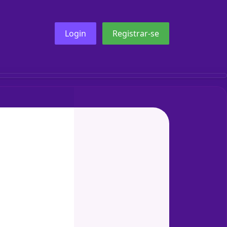
Login
Registrar-se