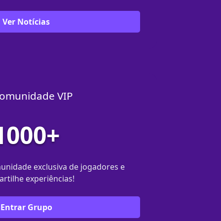
Ver Notícias
Comunidade VIP
1000+
unidade exclusiva de jogadores e
rtilhe experiências!
Entrar Grupo