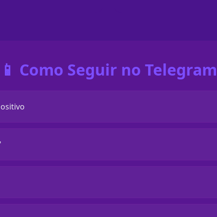
📱 Como Seguir no Telegram
ositivo
"