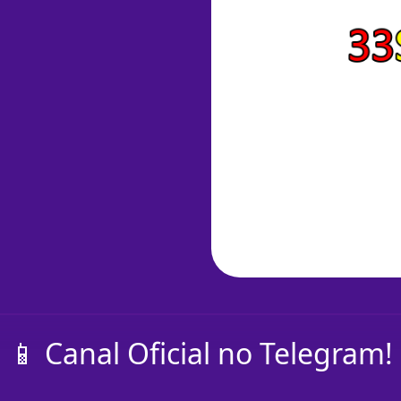
📱 Canal Oficial no Telegram!