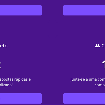
reto
👥 
t
espostas rápidas e
Junte-se a uma com
lizado!
compa
e