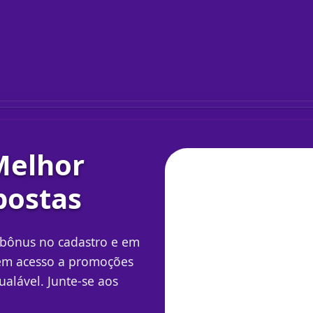
Melhor
postas
 bônus no cadastro e em
tem acesso a promoções
ualável. Junte-se aos