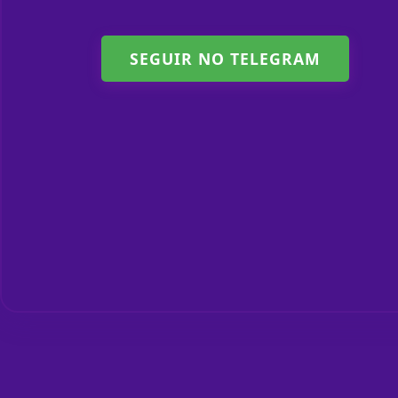
SEGUIR NO TELEGRAM