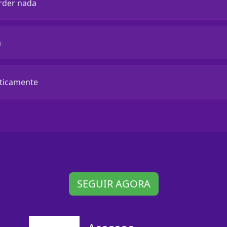
erder nada
a
aticamente
SEGUIR AGORA