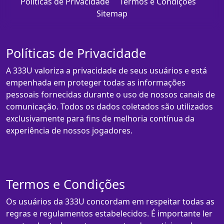
Políticas de Privacidade
Termos e Condições
Sitemap
Políticas de Privacidade
A 333U valoriza a privacidade de seus usuários e está
empenhada em proteger todas as informações
pessoais fornecidas durante o uso de nossos canais de
comunicação. Todos os dados coletados são utilizados
exclusivamente para fins de melhoria contínua da
experiência de nossos jogadores.
Termos e Condições
Os usuários da 333U concordam em respeitar todas as
regras e regulamentos estabelecidos. É importante ler