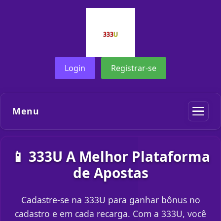
Login
Registrar-se
Menu
📱 333U A Melhor Plataforma
de Apostas
Cadastre-se na 333U para ganhar bônus no
cadastro e em cada recarga. Com a 333U, você