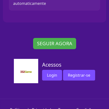
automaticamente
SEGUIR AGORA
Acessos
Login
Registrar-se