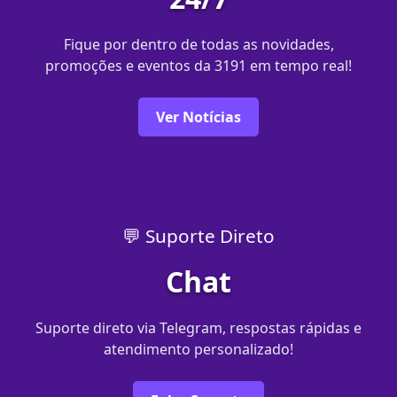
Fique por dentro de todas as novidades,
promoções e eventos da 3191 em tempo real!
Ver Notícias
💬 Suporte Direto
Chat
Suporte direto via Telegram, respostas rápidas e
atendimento personalizado!