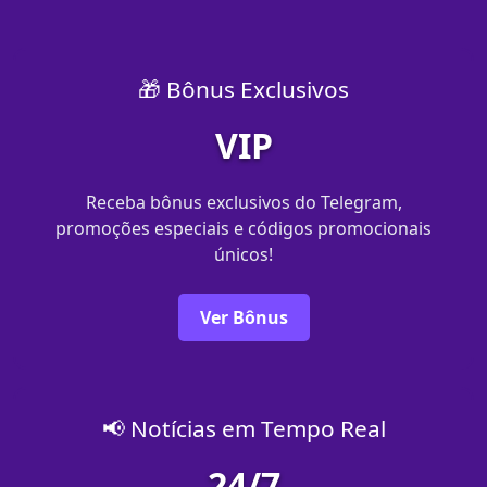
🎁 Bônus Exclusivos
VIP
Receba bônus exclusivos do Telegram,
promoções especiais e códigos promocionais
únicos!
Ver Bônus
📢 Notícias em Tempo Real
24/7