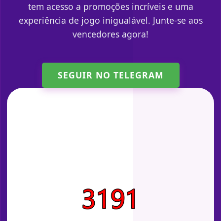
tem acesso a promoções incríveis e uma
experiência de jogo inigualável. Junte-se aos
vencedores agora!
SEGUIR NO TELEGRAM