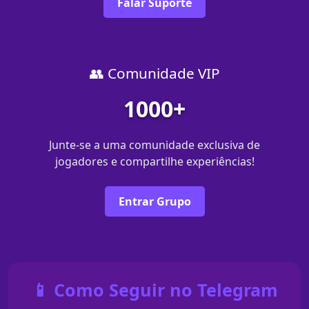
Falar Suporte
👥 Comunidade VIP
1000+
Junte-se a uma comunidade exclusiva de
jogadores e compartilhe experiências!
Entrar Grupo
📱 Como Seguir no Telegram