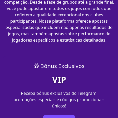
competição. Desde a fase de grupos até a grande final,
você pode apostar em todos os jogos com odds que
refletem a qualidade excepcional dos clubes
participantes. Nossa plataforma oferece apostas
especializadas que incluem não apenas resultados de
jogos, mas também apostas sobre performance de
jogadores específicos e estatísticas detalhadas.
🎁 Bônus Exclusivos
VIP
Receba bônus exclusivos do Telegram,
promoções especiais e códigos promocionais
únicos!