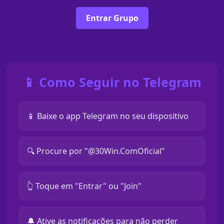
Entrar Grupo
📱 Como Seguir no Telegram
📱 Baixe o app Telegram no seu dispositivo
🔍 Procure por "@30Win.ComOficial"
👆 Toque em "Entrar" ou "Join"
🔔 Ative as notificações para não perder