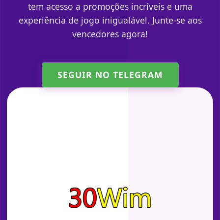
tem acesso a promoções incríveis e uma
experiência de jogo inigualável. Junte-se aos
vencedores agora!
SEGUIR NO TELEGRAM