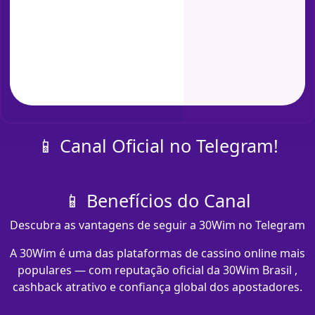
📱 Canal Oficial no Telegram!
📱 Benefícios do Canal
Descubra as vantagens de seguir a 30Wim no Telegram
A 30Wim é uma das plataformas de cassino online mais
populares — com reputação oficial da 30Wim Brasil ,
cashback atrativo e confiança global dos apostadores.