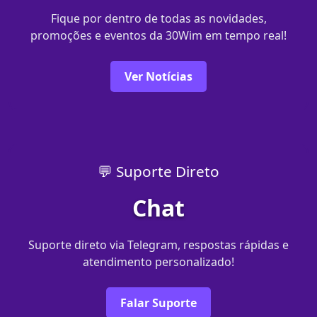
Fique por dentro de todas as novidades,
promoções e eventos da 30Wim em tempo real!
Ver Notícias
💬 Suporte Direto
Chat
Suporte direto via Telegram, respostas rápidas e
atendimento personalizado!
Falar Suporte