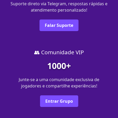
Suporte direto via Telegram, respostas rápidas e
atendimento personalizado!
Falar Suporte
👥 Comunidade VIP
1000+
Junte-se a uma comunidade exclusiva de
jogadores e compartilhe experiências!
Entrar Grupo