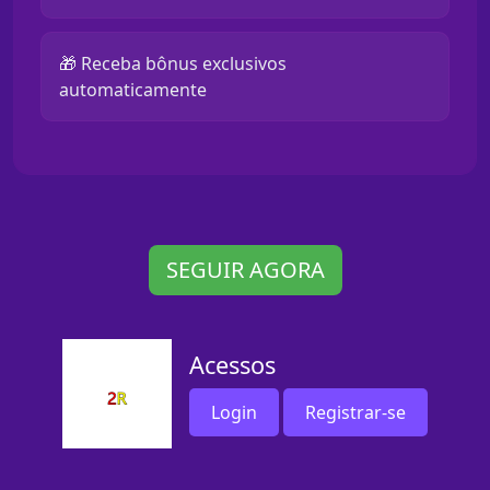
🎁 Receba bônus exclusivos
automaticamente
SEGUIR AGORA
Acessos
Login
Registrar-se