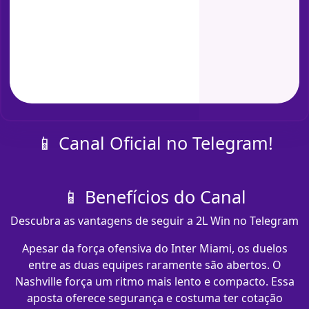
📱 Canal Oficial no Telegram!
📱 Benefícios do Canal
Descubra as vantagens de seguir a 2L Win no Telegram
Apesar da força ofensiva do Inter Miami, os duelos
entre as duas equipes raramente são abertos. O
Nashville força um ritmo mais lento e compacto. Essa
aposta oferece segurança e costuma ter cotação