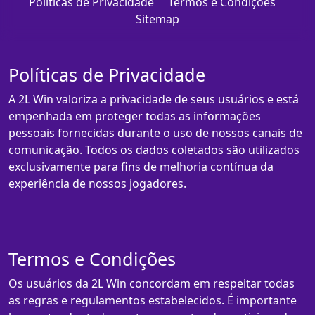
Políticas de Privacidade
Termos e Condições
Sitemap
Políticas de Privacidade
A 2L Win valoriza a privacidade de seus usuários e está
empenhada em proteger todas as informações
pessoais fornecidas durante o uso de nossos canais de
comunicação. Todos os dados coletados são utilizados
exclusivamente para fins de melhoria contínua da
experiência de nossos jogadores.
Termos e Condições
Os usuários da 2L Win concordam em respeitar todas
as regras e regulamentos estabelecidos. É importante