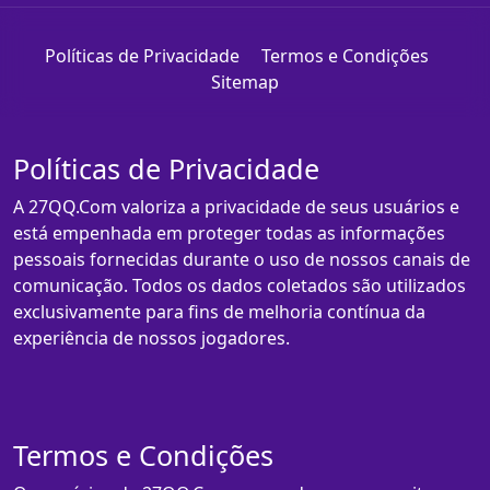
Políticas de Privacidade
Termos e Condições
Sitemap
Políticas de Privacidade
A 27QQ.Com valoriza a privacidade de seus usuários e
está empenhada em proteger todas as informações
pessoais fornecidas durante o uso de nossos canais de
comunicação. Todos os dados coletados são utilizados
exclusivamente para fins de melhoria contínua da
experiência de nossos jogadores.
Termos e Condições