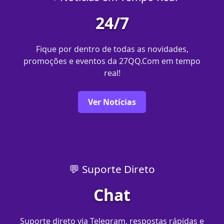
24/7
Fique por dentro de todas as novidades,
promoções e eventos da 27QQ.Com em tempo
real!
Ver Notícias
💬 Suporte Direto
Chat
Suporte direto via Telegram, respostas rápidas e