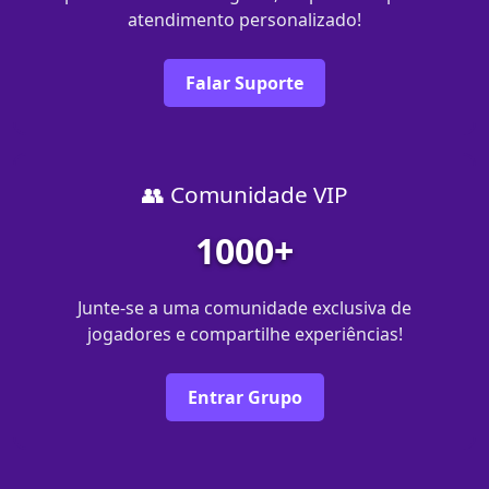
atendimento personalizado!
Falar Suporte
👥 Comunidade VIP
1000+
Junte-se a uma comunidade exclusiva de
jogadores e compartilhe experiências!
Entrar Grupo