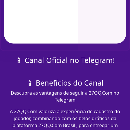
📱 Canal Oficial no Telegram!
📱 Benefícios do Canal
Descubra as vantagens de seguir a 27QQ.Com no
Telegram
A 27QQ.Com valoriza a experiência de cadastro do
jogador, combinando com os belos gráficos da
plataforma 27QQ.Com Brasil , para entregar um