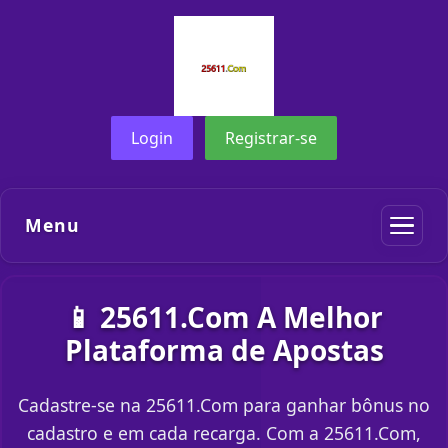
Login
Registrar-se
Menu
📱 25611.Com A Melhor
Plataforma de Apostas
Cadastre-se na 25611.Com para ganhar bônus no
cadastro e em cada recarga. Com a 25611.Com,