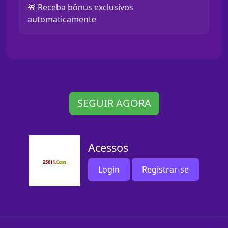
🎁 Receba bônus exclusivos
automaticamente
SEGUIR AGORA
Acessos
Login
Registrar-se