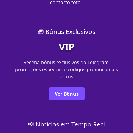
conforto total.
🎁 Bônus Exclusivos
VIP
Receba bônus exclusivos do Telegram,
promoções especiais e códigos promocionais
únicos!
Ver Bônus
📢 Notícias em Tempo Real