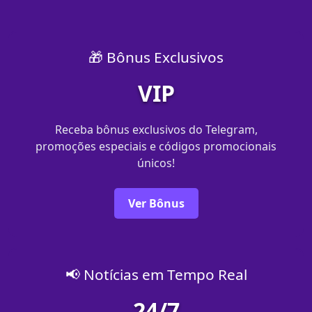
🎁 Bônus Exclusivos
VIP
Receba bônus exclusivos do Telegram,
promoções especiais e códigos promocionais
únicos!
Ver Bônus
📢 Notícias em Tempo Real
24/7