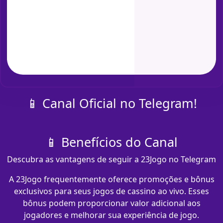
📱 Canal Oficial no Telegram!
📱 Benefícios do Canal
Descubra as vantagens de seguir a 23Jogo no Telegram
A 23Jogo frequentemente oferece promoções e bônus
exclusivos para seus jogos de cassino ao vivo. Esses
bônus podem proporcionar valor adicional aos
jogadores e melhorar sua experiência de jogo.