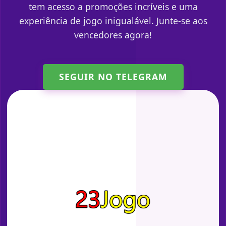
tem acesso a promoções incríveis e uma
experiência de jogo inigualável. Junte-se aos
vencedores agora!
SEGUIR NO TELEGRAM