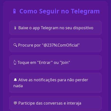
📱 Como Seguir no Telegram
📱 Baixe o app Telegram no seu dispositivo
🔍 Procure por "@237N.ComOficial"
👆 Toque em "Entrar" ou "Join"
🔔 Ative as notificações para não perder
nada
💬 Participe das conversas e interaja