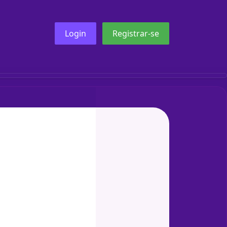
Login
Registrar-se