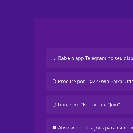
📱 Baixe o app Telegram no seu disp
🔍 Procure por "@222Win BaixarOfic
👆 Toque em "Entrar" ou "Join"
🔔 Ative as notificações para não p