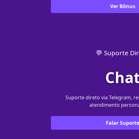
Ver Bônus
💬 Suporte Di
Cha
Suporte direto via Telegram, r
atendimento persona
Falar Suport